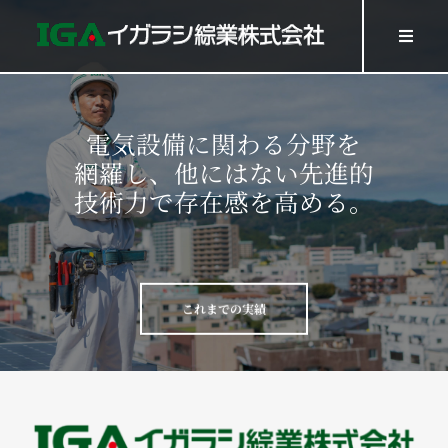
Skip
to
Toggl
Navig
content
HOME
電気設備に関わる分野を
SERVICES
網羅し、他にはない先進的
WORK
技術力で存在感を高める。
Company
Recruit
これまでの実績
GOODS
Contact