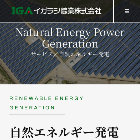
Skip
to
Toggl
Navig
content
HOME
Natural Energy Power
SERVICES
Generation
WORK
サービス／自然エネルギー発電
Company
Recruit
GOODS
RENEWABLE ENERGY
GENERATION
Contact
自然エネルギー発電