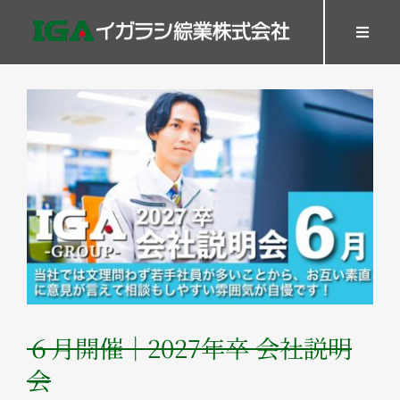
Skip
to
Toggl
Navig
content
HOME
View
SERVICES
Larger
WORK
Image
Company
Recruit
GOODS
Contact
６月開催｜2027年卒 会社説明
会