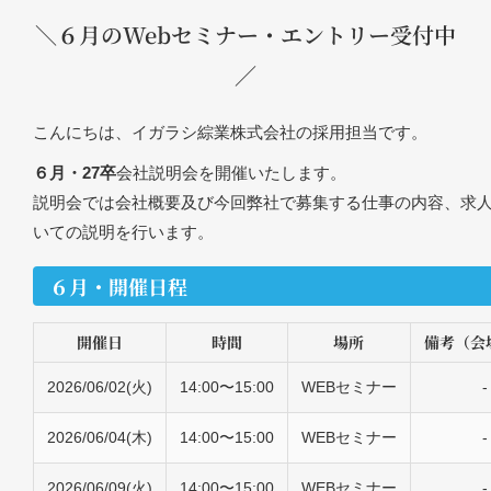
＼６月のWebセミナー・エントリー受付中
／
こんにちは、イガラシ綜業株式会社の採用担当です。
６月・27卒
会社説明会を開催いたします。
説明会では会社概要及び今回弊社で募集する仕事の内容、求
いての説明を行います。
６月・開催日程
開催日
時間
場所
備考（会
2026/06/02(火)
14:00〜15:00
WEBセミナー
-
2026/06/04(木)
14:00〜15:00
WEBセミナー
-
2026/06/09(火)
14:00〜15:00
WEBセミナー
-