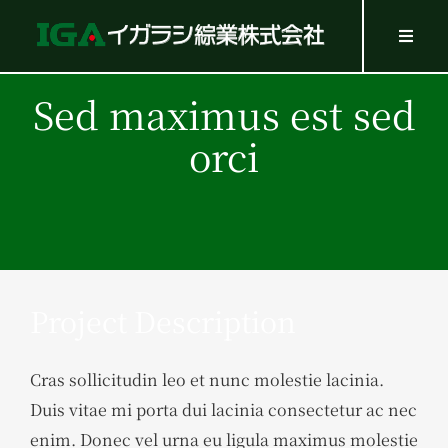
Skip
to
Toggl
Navig
content
HOME
Sed maximus est sed
SERVICES
orci
WORK
Company
Recruit
GOODS
Project Description
Contact
Cras sollicitudin leo et nunc molestie lacinia.
Duis vitae mi porta dui lacinia consectetur ac nec
enim. Donec vel urna eu ligula maximus molestie