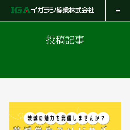
Skip
to
Toggl
Navig
content
HOME
SERVICES
投稿記事
WORK
Company
Recruit
GOODS
Contact