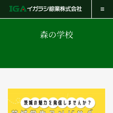
Skip
to
Toggl
Navig
content
HOME
SERVICES
森の学校
WORK
Company
Recruit
GOODS
Contact