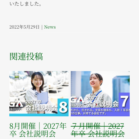
いたしました。
2022年5月29日
|
News
関連投稿
8月開催｜2027年
７月開催｜2027
６
に
卒 会社説明会
年卒 会社説明会
年