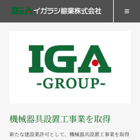
Skip
to
Toggl
Navig
content
HOME
View
SERVICES
Larger
WORK
Image
Company
Recruit
GOODS
Contact
機械器具設置工事業を取得
新たな建設業許可として、機械器具設置工事業を取得