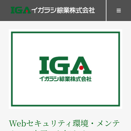
Skip
to
Toggl
Navig
content
HOME
View
SERVICES
Larger
WORK
Image
Company
Recruit
GOODS
Contact
Webセキュリティ環境・メンテ