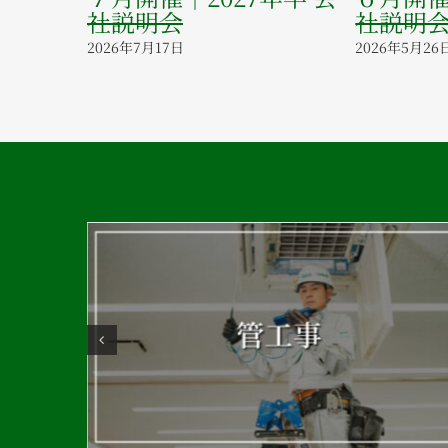
お知らせ（5/2〜
社説明会
）
2026年4月17日
年5月1日