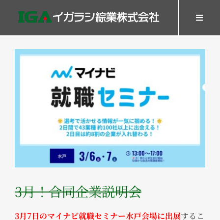
Skip
to
Toggl
Navig
content
HOME
View
SERVICES
Larger
WORK
Image
Company
Recruit
GOODS
Contact
3月！合同企業説明会
3月7日のマイナビ就職セミナー水戸会場に出展
するこ