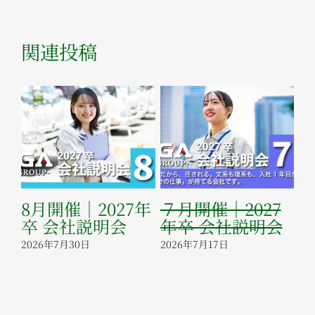
関連投稿
8月開催｜2027年
７月開催｜2027
６
に
卒 会社説明会
年卒 会社説明会
年
た
2026年7月30日
2026年7月17日
20